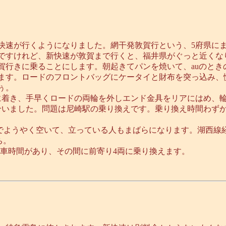
新快速が行くようになりました。網干発敦賀行という、5府県に
ですけれど、新快速が敦賀まで行くと、福井県がぐっと近くな
賀行きに乗ることにします。朝起きてパンを焼いて、auのと
ます。ロードのフロントバッグにケータイと財布を突っ込み、
ぅ。
分に着き、手早くロードの両輪を外しエンド金具をリアにはめ、
に合いました。問題は尼崎駅の乗り換えです。乗り換え時間わず
都でようやく空いて、立っている人もまばらになります。湖西線
ち。
停車時間があり、その間に前寄り4両に乗り換えます。