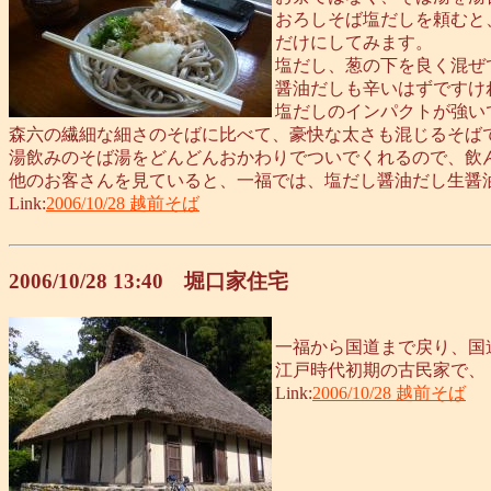
おろしそば塩だしを頼むと
だけにしてみます。
塩だし、葱の下を良く混ぜ
醤油だしも辛いはずですけ
塩だしのインパクトが強い
森六の繊細な細さのそばに比べて、豪快な太さも混じるそば
湯飲みのそば湯をどんどんおかわりでついでくれるので、飲
他のお客さんを見ていると、一福では、塩だし醤油だし生醤
Link:
2006/10/28 越前そば
2006/10/28 13:40 堀口家住宅
一福から国道まで戻り、国
江戸時代初期の古民家で、
Link:
2006/10/28 越前そば