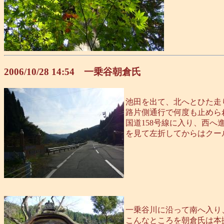
2006/10/28 14:54 一乗谷朝倉氏
池田を出て、北へとひた走
路片側通行で何度も止めら
国道158号線に入り、西
を見て左折してからはクー
一乗谷川に沿って南へ入り
こんなところを朝倉氏は本