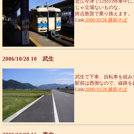
近江今津で12分の停車中
じゃ立場ないものな。
終点敦賀で乗り換えます。
Link:
2006/10/28 越前そば
2006/10/28 10 武生
武生で下車、自転車を組み
駅前は西側なので、線路を
Link:
2006/10/28 越前そば