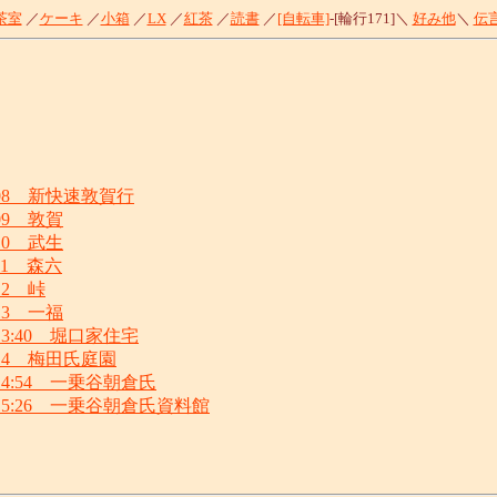
茶室
／
ケーキ
／
小箱
／
LX
／
紅茶
／
読書
／
[自転車]
-[輪行171]＼
好み他
＼
伝
28 08 新快速敦賀行
8 09 敦賀
8 10 武生
8 11 森六
 12 峠
8 13 一福
28 13:40 堀口家住宅
28 14 梅田氏庭園
28 14:54 一乗谷朝倉氏
/28 15:26 一乗谷朝倉氏資料館