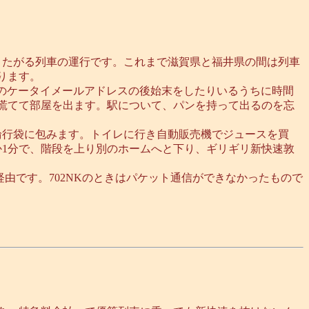
またがる列車の運行です。これまで滋賀県と福井県の間は列車
ります。
きのケータイメールアドレスの後始末をしたりいるうちに時間
慌てて部屋を出ます。駅について、パンを持って出るのを忘
輪行袋に包みます。トイレに行き自動販売機でジュースを買
か1分で、階段を上り別のホームへと下り、ギリギリ新快速敦
経由です。702NKのときはパケット通信ができなかったもので