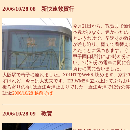
2006/10/28 08 新快速敦賀行
今月21日から、敦賀まで
本数が少なく、遠かったの
というわけで、早速その敦
が差し迫り、慌てて着替え
れたことに気づきます。ぐ
甲子園口駅前には7時25
い、7時30分の電車に間
賀行に間に合いました。
大阪駅で椅子に座れました。X01HTでWebを眺めます。京
すけれど、今日は大丈夫です。EBtWM5を立ち上げてぷちぷ
後ろ寄りの4両は近江今津止まりでした。近江今津で12分の
Link:
2006/10/28 越前そば
2006/10/28 09 敦賀