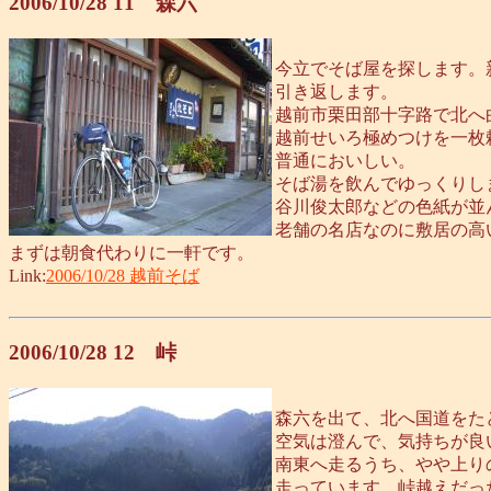
2006/10/28 11 森六
今立でそば屋を探します。
引き返します。
越前市栗田部十字路で北へ
越前せいろ極めつけを一枚
普通においしい。
そば湯を飲んでゆっくりし
谷川俊太郎などの色紙が並
老舗の名店なのに敷居の高
まずは朝食代わりに一軒です。
Link:
2006/10/28 越前そば
2006/10/28 12 峠
森六を出て、北へ国道をた
空気は澄んで、気持ちが良
南東へ走るうち、やや上り
走っています。峠越えだっ