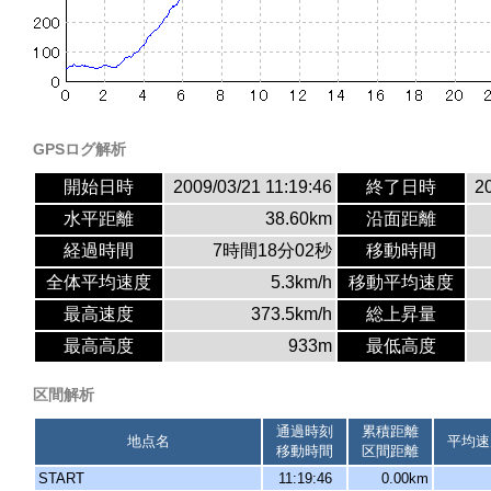
GPSログ解析
開始日時
2009/03/21 11:19:46
終了日時
2
水平距離
38.60km
沿面距離
経過時間
7時間18分02秒
移動時間
全体平均速度
5.3km/h
移動平均速度
最高速度
373.5km/h
総上昇量
最高高度
933m
最低高度
区間解析
通過時刻
累積距離
地点名
平均速
移動時間
区間距離
START
11:19:46
0.00km