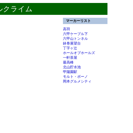
ルクライム
マーカーリスト
高羽
六甲ケーブル下
六甲山トンネル
鉢巻展望台
丁字ヶ辻
ホールオブホールズ
一軒茶屋
最高峰
北山貯水池
甲陽園駅
モルト・ボーノ
岡本グルメシティ