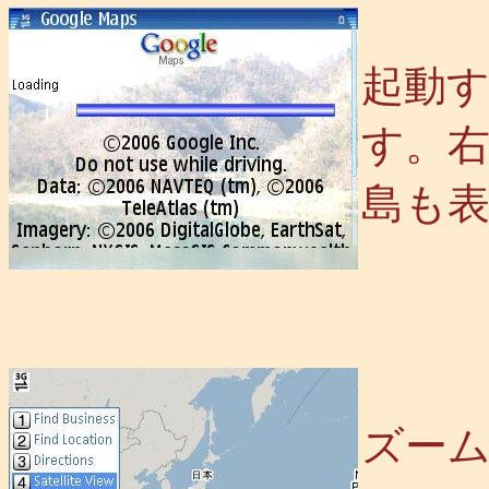
起動
す。
島も
ズー