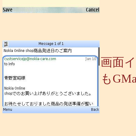
画面
もGM