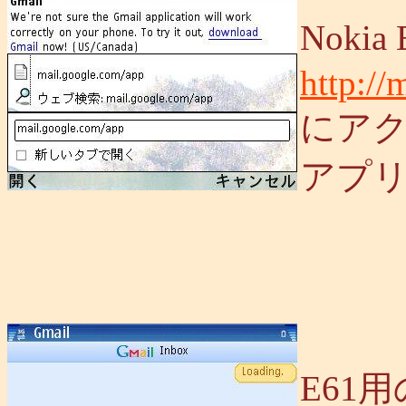
Nokia
http://
にアク
アプ
E61