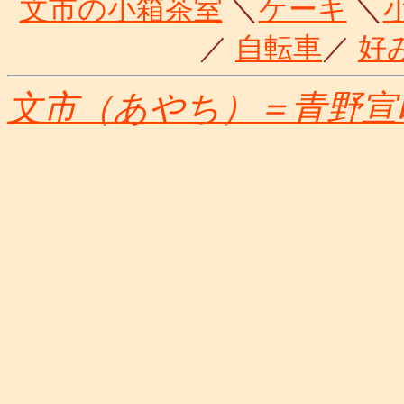
文市の小箱茶室
＼
ケーキ
＼
／
自転車
／
好
文市（あやち）＝青野宣