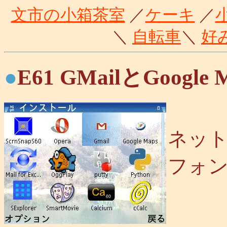
文市の小箱茶室
／
ケーキ
／
＼
自転車
＼
好
●
E61 GMailとGoogle 
ネッ
フォ