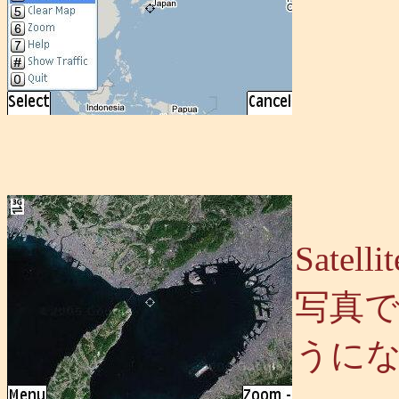
Sate
写真
うに