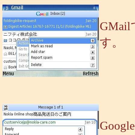
GMa
す。
Goog