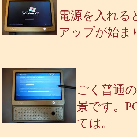
電源を入れると、
アップが始ま
ごく普通のW
景です。P
ては。