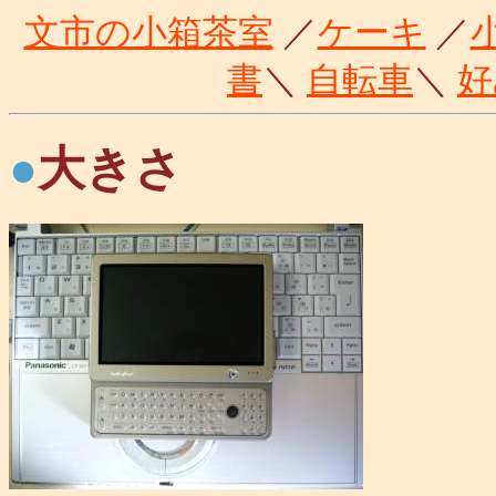
文市の小箱茶室
／
ケーキ
／
書
＼
自転車
＼
好
●
大きさ