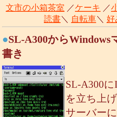
文市の小箱茶室
／
ケーキ
／
読書
＼
自転車
＼
好
●
SL-A300からWind
書き
SL-A30
を立ち上
サーバー