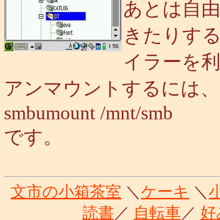
あとは自由
きたりする
イラーを
アンマウントするには、
smbumount /mnt/smb
です。
文市の小箱茶室
＼
ケーキ
＼
読書
／
自転車
／
好