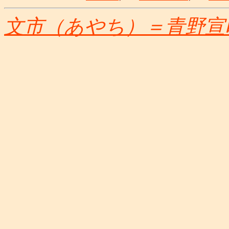
文市（あやち）＝青野宣