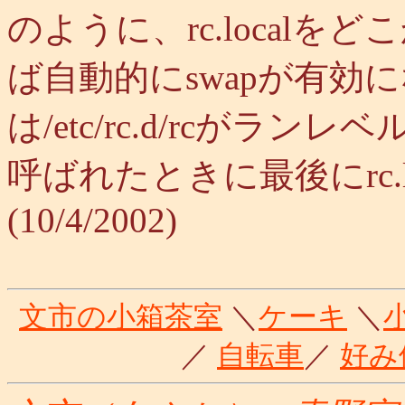
のように、rc.local
ば自動的にswapが有効
は/etc/rc.d/rcがランレ
呼ばれたときに最後にrc.
(10/4/2002)
文市の小箱茶室
＼
ケーキ
＼
／
自転車
／
好み