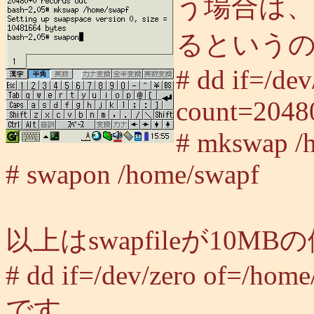
う場合は、内
るという
# dd if=/de
count=2048
# mkswap /
# swapon /home/swapf
以上はswapfileが10
# dd if=/dev/zero of=/hom
です。