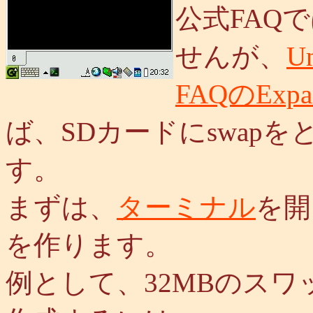
公式FAQ
せんが、
Un
FAQのExpans
ば、SDカードにswap
す。
まずは、
ターミナル
を開
を作ります。
例として、32MBのスワ