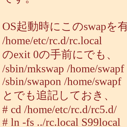
OS起動時にこのswap
/home/etc/rc.d/rc.local
のexit 0の手前にでも、
/sbin/mkswap /home/swapf
/sbin/swapon /home/swapf
とでも追記しておき、
# cd /home/etc/rc.d/rc5.d/
# ln -fs ../rc.local S99local