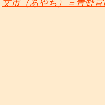
文市（あやち）＝青野宣