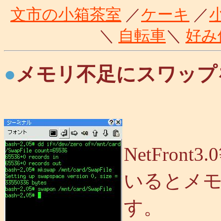
文市の小箱茶室
／
ケーキ
／
＼
自転車
＼
好み
●
メモリ不足にスワップ
NetFro
いるとメ
す。