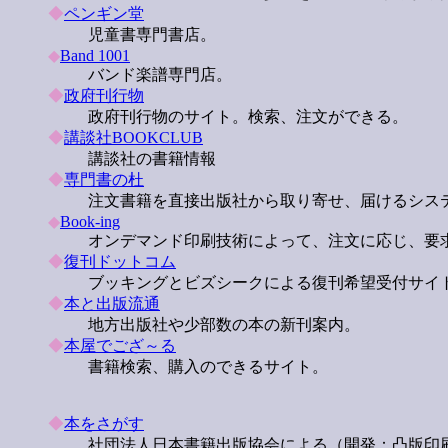
◆
ペンギン堂
児童書専門書店。
◆
Band 1001
バンド楽譜専門店。
◆
政府刊行物
政府刊行物のサイト。検索、注文ができる。
◆
講談社BOOKCLUB
講談社の書籍情報
◆
専門書の杜
注文書籍を直接出版社から取り寄せ、届けるシス
◆
Book-ing
オンデマンド印刷技術によって、注文に応じ、要
◆
復刊ドットコム
ブッキングとビズシークによる復刊希望受付サイト。希
◆
本と出版流通
地方出版社や少部数の本の新刊案内。
◆
本屋でござ～る
書籍検索、購入のできるサイト。
◆
本をさがす
社団法人日本書籍出版協会による（開発：凸版印