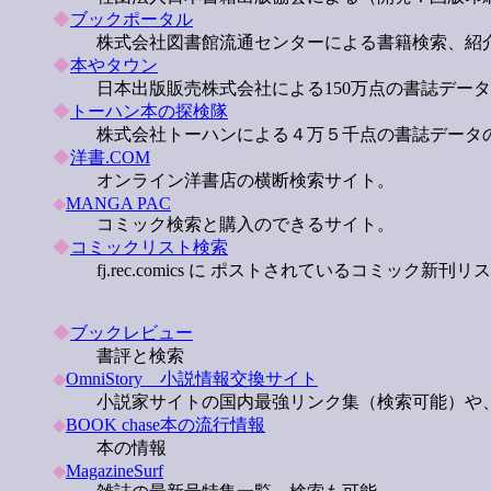
◆
ブックポータル
株式会社図書館流通センターによる書籍検索、紹
◆
本やタウン
日本出版販売株式会社による150万点の書誌デー
◆
トーハン本の探検隊
株式会社トーハンによる４万５千点の書誌データ
◆
洋書.COM
オンライン洋書店の横断検索サイト。
◆
MANGA PAC
コミック検索と購入のできるサイト。
◆
コミックリスト検索
fj.rec.comics に ポストされているコミッ
◆
ブックレビュー
書評と検索
◆
OmniStory 小説情報交換サイト
小説家サイトの国内最強リンク集（検索可能）や
◆
BOOK chase本の流行情報
本の情報
◆
MagazineSurf