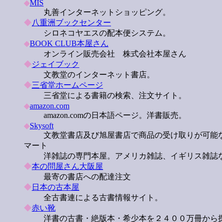
◆
MIS
丸善インターネットショッピング。
◆
八重洲ブックセンター
シロネコヤエスの配本便システム。
◆
BOOK CLUB本屋さん
オンライン販売会社 株式会社本屋さん
◆
ジェイブック
文教堂のインターネット書店。
◆
三省堂ホームページ
三省堂による書籍の検索、注文サイト。
◆
amazon.com
amazon.comの日本語ページ。洋書販売。
◆
Skysoft
文教堂書店及び旭屋書店で商品の受け取りが可能な
マート
洋雑誌の専門本屋。アメリカ雑誌、イギリス雑誌な
◆
本の問屋さん大阪屋
最寄の書店への配達注文
◆
日本の古本屋
全古書連による古書情報サイト。
◆
赤い靴
洋書の古書・絶版本・希少本を２４００万冊から