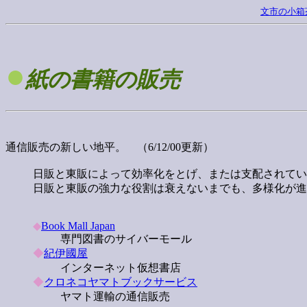
文市の小箱
●
紙の書籍の販売
通信販売の新しい地平。 （6/12/00更新）
日販と東販によって効率化をとげ、または支配されてい
日販と東販の強力な役割は衰えないまでも、多様化が進
◆
Book Mall Japan
専門図書のサイバーモール
◆
紀伊國屋
インターネット仮想書店
◆
クロネコヤマトブックサービス
ヤマト運輸の通信販売