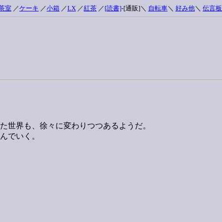
茶室
／
ケーキ
／
小箱
／
LX
／
紅茶
／
[読書]
-[通販]＼
自転車
＼
好み他
＼
伝言板
た世界も、徐々に変わりつつあるようだ。
んでいく。