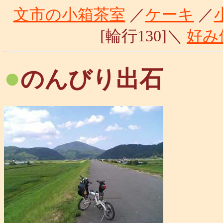
文市の小箱茶室
／
ケーキ
／
[輪行130]＼
好み
●
のんびり出石