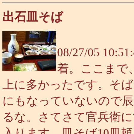
出石皿そば
08/27/05 1
着。ここまで
上に多かったです。そば
にもなっていないので辰
るな。さてさて官兵衛に
入ります。皿そば10皿