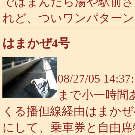
ではまんだら湯や駅前さ
れど、ついワンパターン
はまかぜ4号
08/27/05 
まで小一時間
くる播但線経由はまかぜ
にして、乗車券と自由席