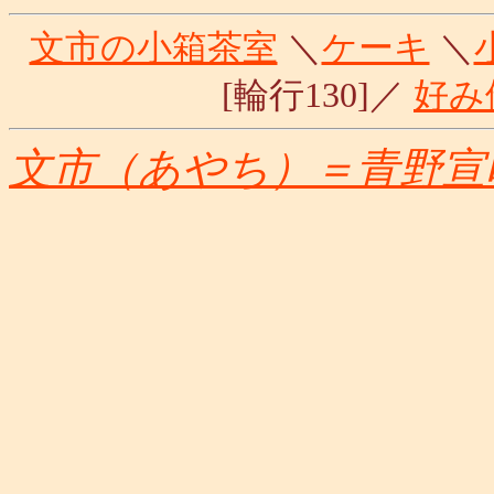
文市の小箱茶室
＼
ケーキ
＼
[輪行130]／
好み
文市（あやち）＝青野宣