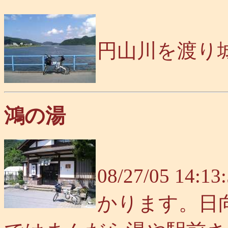
円山川を渡り
鴻の湯
08/27/05 
かります。日