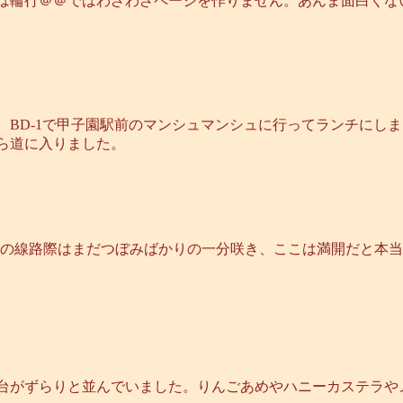
は輪行＠＠ではわざわざページを作りません。あんま面白くな
、BD-1で甲子園駅前のマンシュマンシュに行ってランチにし
ら道に入りました。
Rの線路際はまだつぼみばかりの一分咲き、ここは満開だと本
台がずらりと並んでいました。りんごあめやハニーカステラや