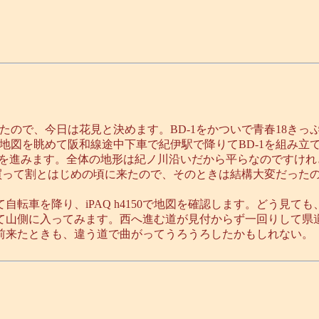
たので、今日は花見と決めます。BD-1をかついで青春18き
地図を眺めて阪和線途中下車で紀伊駅で降りてBD-1を組み立
道を進みます。全体の地形は紀ノ川沿いだから平らなのですけ
1買って割とはじめの頃に来たので、そのときは結構大変だった
転車を降り、iPAQ h4150で地図を確認します。どう見て
て山側に入ってみます。西へ進む道が見付からず一回りして県
前来たときも、違う道で曲がってうろうろしたかもしれない。