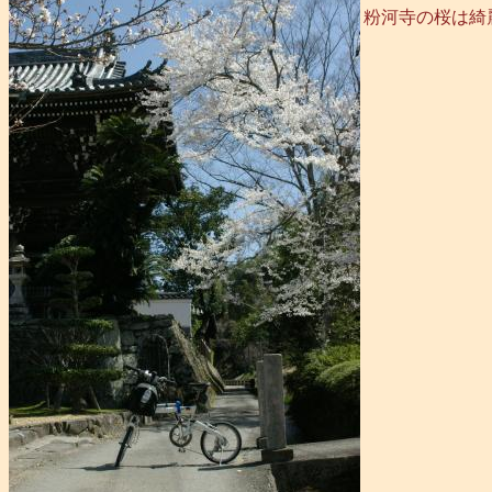
粉河寺の桜は綺