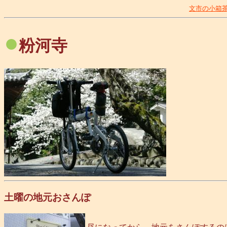
文市の小箱
●
粉河寺
土曜の地元おさんぽ