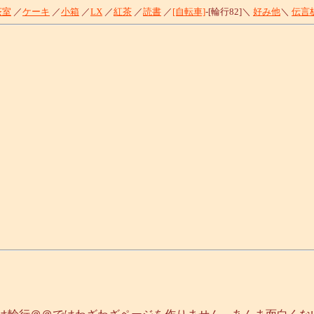
茶室
／
ケーキ
／
小箱
／
LX
／
紅茶
／
読書
／
[自転車]
-[輪行82]＼
好み他
＼
伝言