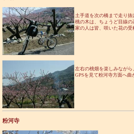
土手道を次の橋まで走り抜
桃の木は、ちょうど目線の
家の人は皆、咲いた花の受
左右の桃畑を楽しみながら
GPSを見て粉河寺方面へ
粉河寺