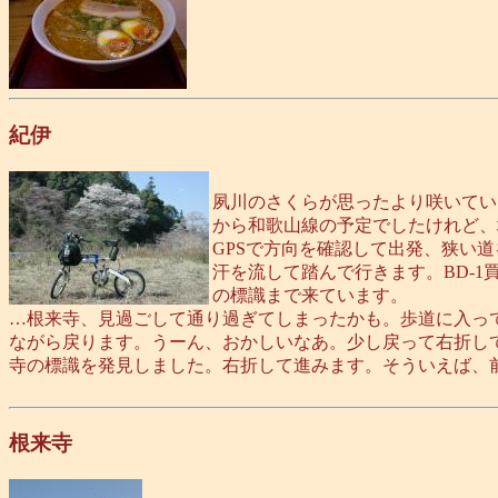
紀伊
夙川のさくらが思ったより咲いてい
から和歌山線の予定でしたけれど、
GPSで方向を確認して出発、狭い
汗を流して踏んで行きます。BD-
の標識まで来ています。
…根来寺、見過ごして通り過ぎてしまったかも。歩道に入って自
ながら戻ります。うーん、おかしいなあ。少し戻って右折し
寺の標識を発見しました。右折して進みます。そういえば、
根来寺