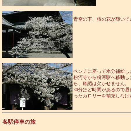
青空の下、桜の花が輝いて
ベンチに座って水分補給し
粉河寺から粉河駅へ移動し
ら、確認は欠かせません。
30分ほど時間があるので
ったカロリーを補充しなけ
各駅停車の旅