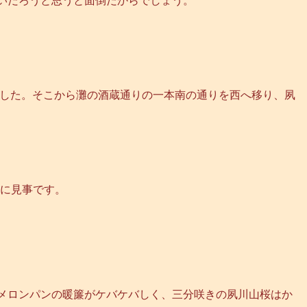
いだろうと思うと面倒だからでしょう。
ました。そこから灘の酒蔵通りの一本南の通りを西へ移り、夙
当に見事です。
メロンパンの暖簾がケバケバしく、三分咲きの夙川山桜はか