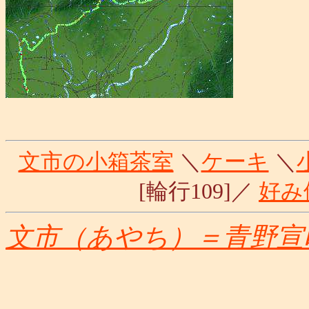
文市の小箱茶室
＼
ケーキ
＼
[輪行109]／
好み
文市（あやち）＝青野宣