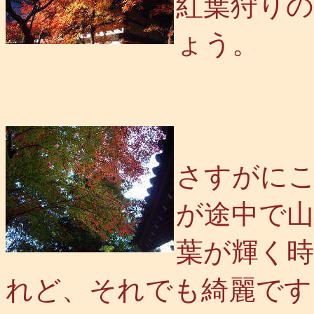
紅葉狩り
ょう。
さすがに
が途中で
葉が輝く
れど、それでも綺麗です