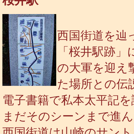
桜井駅
西国街道を辿
「桜井駅跡」
の大軍を迎え
た場所との伝
電子書籍で私本太平記を
まだそのシーンまで進ん
西国街道は山崎のサント