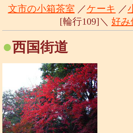
文市の小箱茶室
／
ケーキ
／
[輪行109]＼
好み
●
西国街道