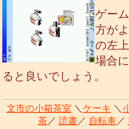
ゲーム
方が
の左
場合
ると良いでしょう。
文市の小箱茶室
＼
ケーキ
＼
茶
／
読書
／
自転車
／