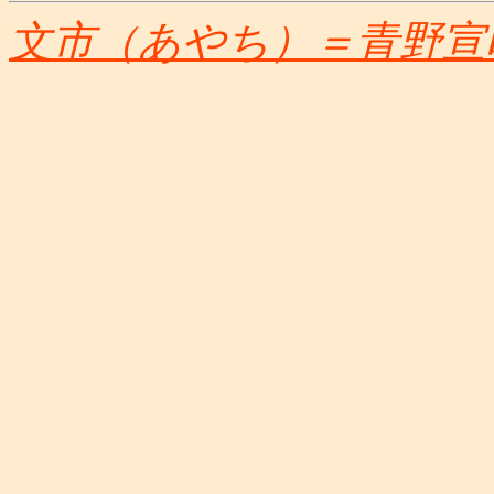
文市（あやち）＝青野宣