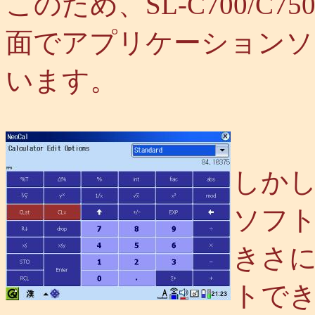
このため、SL-C700/C7
面でアプリケーションソ
います。
しかし
ソフト
きさ
トで