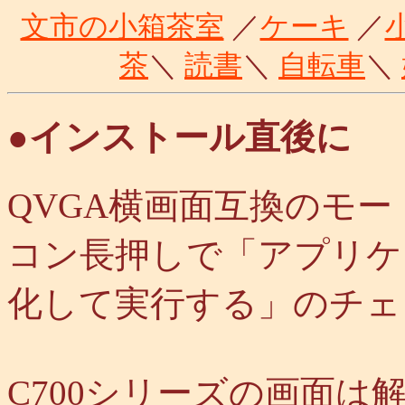
文市の小箱茶室
／
ケーキ
／
茶
＼
読書
＼
自転車
＼
●インストール直後に
QVGA横画面互換のモ
コン長押しで「アプリケ
化して実行する」のチェ
C700シリーズの画面は