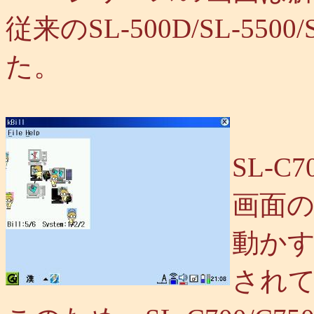
従来のSL-500D/SL-550
た。
SL-C7
画面の
動か
され