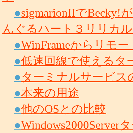
●
sigmarionIIでBe
んぐるハート３リリカル
●
WinFrameからリ
●
低速回線で使えるタ
●
ターミナルサービス
●
本来の用途
●
他のOSとの比較
●
Windows2000Se