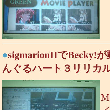
●
sigmarionIIでBec
んぐるハート３リリカル
M