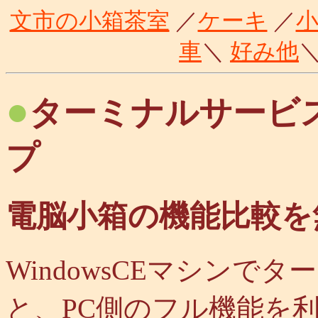
文市の小箱茶室
／
ケーキ
／
車
＼
好み他
●
ターミナルサービ
プ
電脳小箱の機能比較を
WindowsCEマシン
と、PC側のフル機能を