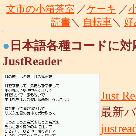
文市の小箱茶室
／
ケーキ
／
読書
＼
自転車
＼
好
●
日本語各種コードに対
JustReader
Just R
最新
justrea