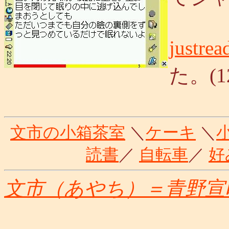
justre
た。(12
文市の小箱茶室
＼
ケーキ
＼
読書
／
自転車
／
好
文市（あやち）＝青野宣