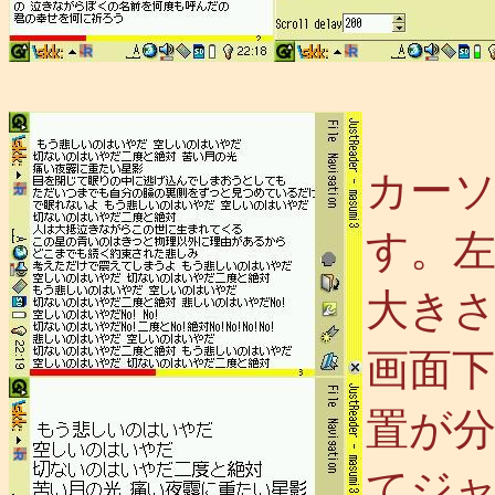
カー
す。
大き
画面
置が
てジ