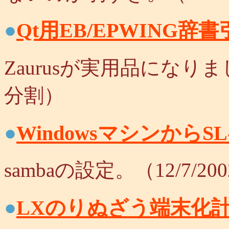
●
Qt用EB/EPWING
Zaurusが実用品になりま
分割）
●
WindowsマシンからS
sambaの設定。（12/7/
●
LXのりぬざう端末化