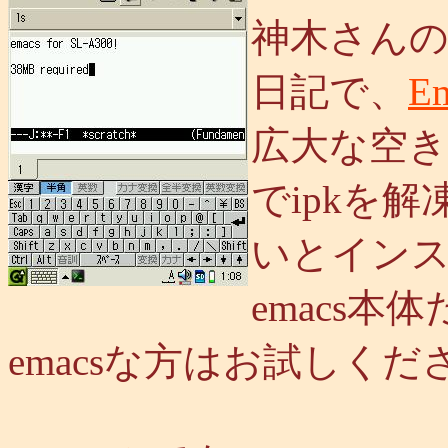
神木さん
日記で、
Em
広大な空
でipkを
いとイン
emacs本
emacsな方はお試しくだ