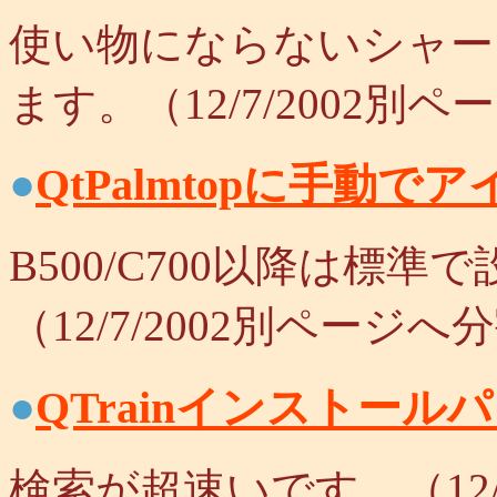
使い物にならないシャー
ます。（12/7/2002別
●
QtPalmtopに手動で
B500/C700以降は標
（12/7/2002別ページへ
●
QTrainインストール
検索が超速いです。（12/