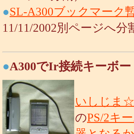
●
SL-A300ブックマーク
11/11/2002別ページへ
●
A300でIr接続キーボー
いしじま
の
PS/2
器となる