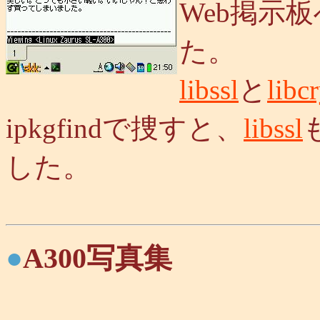
Web掲示
た。
libssl
と
libc
ipkgfindで捜すと、
libssl
した。
●
A300写真集