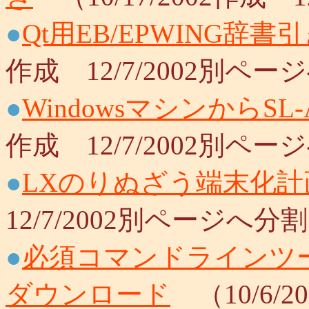
●
Qt用EB/EPWING辞
作成 12/7/2002別ペ
●
WindowsマシンからSL
作成 12/7/2002別ペ
●
LXのりぬざう端末化計
12/7/2002別ページへ分
●
必須コマンドラインツー
ダウンロード
（10/6/2