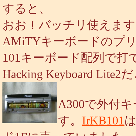
すると、
おお！バッチリ使えます
AMiTYキーボードの
101キーボード配列で打て
Hacking Keyboard
A300で外付
す。
IrKB101