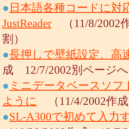
●
日本語各種コードに対
JustReader
（11/8/200
割）
●
長押しで壁紙設定、高
成 12/7/2002別ページ
●
ミニデータベースソフトP
ように
（11/4/2002作
●
SL-A300で初めて入力