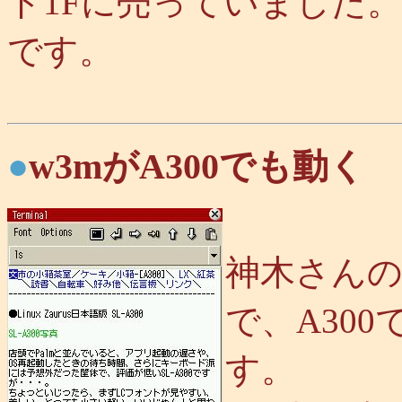
ド1Fに売っていました。
です。
●
w3mがA300でも動く
神木さん
で、A30
す。