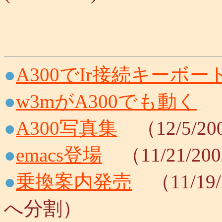
●
A300でIr接続キーボー
●
w3mがA300でも動く
（
●
A300写真集
（12/5/2
●
emacs登場
（11/21/20
●
乗換案内発売
（11/19/
へ分割）