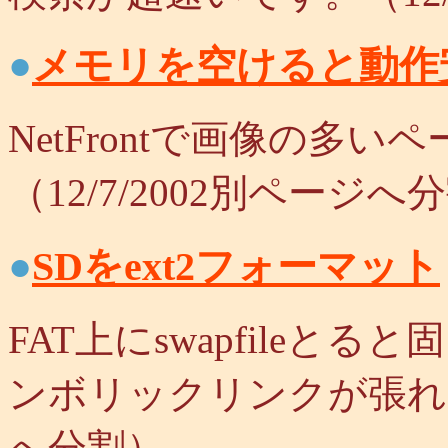
●
メモリを空けると動作
NetFrontで画像の多
（12/7/2002別ページへ
●
SDをext2フォーマット
FAT上にswapfileと
ンボリックリンクが張れませ
へ分割）