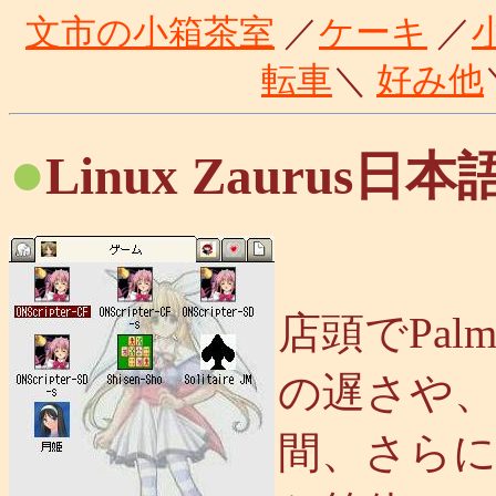
文市の小箱茶室
／
ケーキ
／
転車
＼
好み他
●
Linux Zaurus日本
店頭でPa
の遅さや、
間、さら