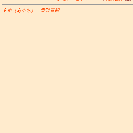
文市（あやち）＝青野宣昭