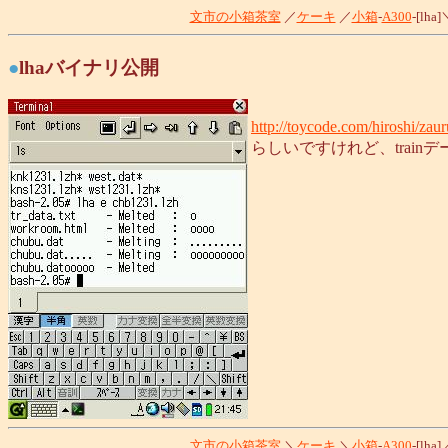
文市の小箱茶室
／
ケーキ
／
小箱
-
A300
-[lha
●
lhaバイナリ公開
http://toycode.com/hiroshi/zaur
らしいですけれど、trainデー
文市の小箱茶室
＼
ケーキ
＼
小箱
-
A300
-[lha