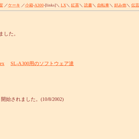
室
／
ケーキ
／
小箱
-
A300
-[links]＼
LX
＼
紅茶
＼
読書
＼
自転車
＼
好み他
＼
伝
ました。
dex
SL-A300用のソフトウェア達
れました。(10/8/2002)