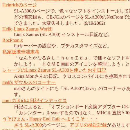
Heinrichのページ
SL-A300のページで、色々なソフトをインストール
どの備忘録も。CE-JC1のページをSL-A300のNe
できました。大変失礼しました。(9/19/2002)
Hello Linux Zaurus World!
Linux Zaurus (SL-A300) インストール日記など。
RozPhonix
ftpサーバーの設定や、プチカスタマイズなど。
私家版携帯端末考
「なんとかなるさＬｉｎｕｘＺａｕ」で様々なソフトを
かしよう」「ＨＯＭＥ画面のアイコンを整理しよう」といった
シャープのLinux Zaurus SL-A300を使いたおす日記
Akira Moriさんの日記。クロスコンパイルにも挑戦さ
mab's ザウルスのコーナー
mabさんのサイトにも「SL-A300でJava」のコーナー
す。
nom の Kick4 日記インデックス
日記によると、「オプションポート変換アダプター CE-
「カレンダー」をsyncするのではなく、MHCを直接A300
うそぴょん - Happy End Cafe へようこそ・・・
ざう SL-A300
のページに、
アプリの検証記録
があります。(1