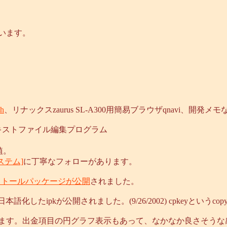
ています。
h
、リナックスzaurus SL-A300用簡易ブラウザqnavi、開発メ
なテキストファイル編集プログラム
移植。
ステム]
に丁寧なフォローがあります。
ストールパッケージが公開
されました。
日本語化したipkが公開されました。(9/26/2002) cpkeyというco
ます。出金項目の円グラフ表示もあって、なかなか良さそうな