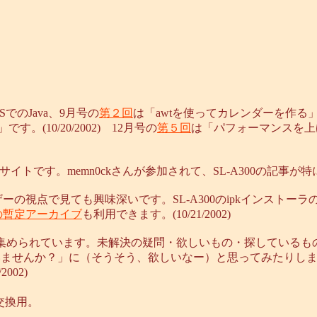
でのJava、9月号の
第２回
は「awtを使ってカレンダーを作る」
。(10/20/2002) 12月号の
第５回
は「パフォーマンスを上げる
トです。memn0ckさんが参加されて、SL-A300の記事が特に充実
視点で見ても興味深いです。SL-A300のipkインストーラの問題
での暫定アーカイブ
も利用できます。(10/21/2002)
報を集められています。未解決の疑問・欲しいもの・探しているも
るひとはいませんか？」に（そうそう、欲しいなー）と思ってみたり
002)
交換用。