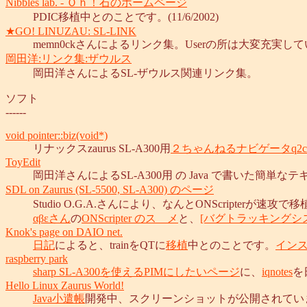
Nibbles lab. - Ｏｈ！石のホームページ
PDIC移植中とのことです。(11/6/2002)
★GO! LINUZAU: SL-LINK
memn0ckさんによるリンク集。Userの所は大変充実し
岡田洋:リンク集:ザウルス
岡田洋さんによるSL-ザウルス関連リンク集。
ソフト
------
void pointer::biz(void*)
リナックスzaurus SL-A300用
２ちゃんねるナビゲータq2c
ToyEdit
岡田洋さんによるSL-A300用 の Java で書いた簡単
SDL on Zaurus (SL-5500, SL-A300) のページ
Studio O.G.A.さんにより、なんとONScripterが速攻で
αβεさん
の
ONScripter のスゝメ
と、
[バグトラッキングシ
Knok's page on DAIO net.
日記
によると、trainをQTに
移植
中とのことです。
イン
raspberry park
sharp SL-A300を使えるPIMにしたいページ
に、
iqnotes
を
Hello Linux Zaurus World!
Java小遣帳
開発中、スクリーンショットが公開されてい