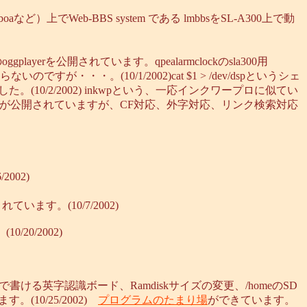
aなど）上でWeb-BBS system である lmbbsをSL-A300上で動
oggplayerを公開されています。qpealarmclockのsla300用
ないのですが・・・。(10/1/2002)cat $1 > /dev/dspというシェ
0/2/2002) inkwpという、一応インクワープロに似てい
itenが公開されていますが、CF対応、外字対応、リンク検索対応
/2002)
います。(10/7/2002)
0/20/2002)
iで書ける英字認識ボード、Ramdiskサイズの変更、/homeのSD
10/25/2002)
プログラムのたまり場
ができています。