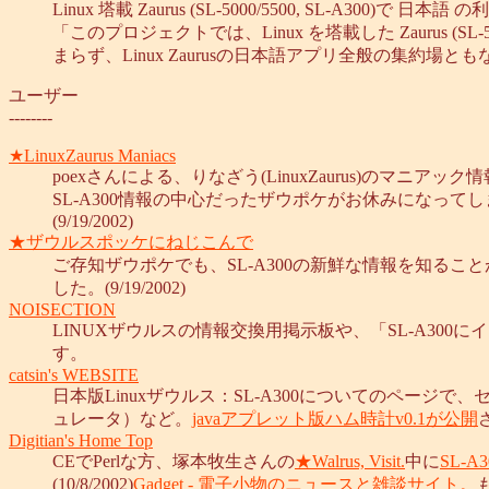
Linux 塔載 Zaurus (SL-5000/5500, SL-A3
「このプロジェクトでは、Linux を塔載した Zaurus (
まらず、Linux Zaurusの日本語アプリ全般の集約場ともな
ユーザー
--------
★LinuxZaurus Maniacs
poexさんによる、りなざう(LinuxZaurus)のマニアッ
SL-A300情報の中心だったザウポケがお休みになっ
(9/19/2002)
★ザウルスポッケにねじこんで
ご存知ザウポケでも、SL-A300の新鮮な情報を知るこ
した。(9/19/2002)
NOISECTION
LINUXザウルスの情報交換用掲示板や、「SL-A3
す。
catsin's WEBSITE
日本版Linuxザウルス：SL-A300についてのページ
ュレータ）など。
javaアプレット版ハム時計v0.1が公開
さ
Digitian's Home Top
CEでPerlな方、塚本牧生さんの
★Walrus, Visit.
中に
SL-A
(10/8/2002)
Gadget - 電子小物のニュースと雑談サイト。