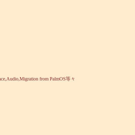
udio,Migration from PalmOS等々