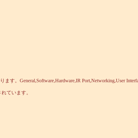
ware,Hardware,IR Port,Networking,User Interface,A
に整理されています。