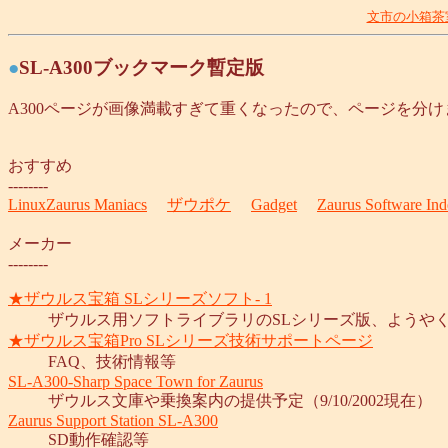
文市の小箱茶
●
SL-A300ブックマーク暫定版
A300ページが画像満載すぎて重くなったので、ページを分け
おすすめ
--------
LinuxZaurus Maniacs
ザウポケ
Gadget
Zaurus Software In
メーカー
--------
★ザウルス宝箱 SLシリーズソフト- 1
ザウルス用ソフトライブラリのSLシリーズ版、ようやく開始さ
★ザウルス宝箱Pro SLシリーズ技術サポートページ
FAQ、技術情報等
SL-A300-Sharp Space Town for Zaurus
ザウルス文庫や乗換案内の提供予定（9/10/2002現在）
Zaurus Support Station SL-A300
SD動作確認等