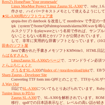
Rero2's HomePage 'Your promenade'
Linux MoeMoe Project 'Linuz Zaurus SL-A300'
で、ruby_1
作させ、ハイパーテキストメモとして使えるようにしています
★SL-A300用のソフトウェア達
qtopia-free の datebook を改造して monthview で
ipk（systemで/home/QtPalmtop/sounds/alarm
ルスクリプトをplaywaveという名前で作れば、サンプル
ないこともない(名前とか)ソフトが公開されています。「清
して、非常に実用的な辞書ソフトとなっています。(10/20/2
田舎のソフト屋
Javaで書かれた手書きメモソフトKMWrite3、HTML日記
らばるすさんち
LinuxZaurus SL-A300のページ
で、コマンドライン必須ツールのnk
とらぷろじぇくと
ざうるすSL-A300
の
Index of /~tora/download/ipkg
で、EBラ
Sharp Zaurus - Developer Site
Converting TTF fonts into QPFとのことで、
A Way Out
日記で
SL-A300
についてもとりあげられています。Ruby/Qt
Tuning linux to PDAs
Zaurus SL-A300
で、SL-A300を解析されています。ROM 
移行、qpdfでの日本語表示など、レベルの高い話が続きま