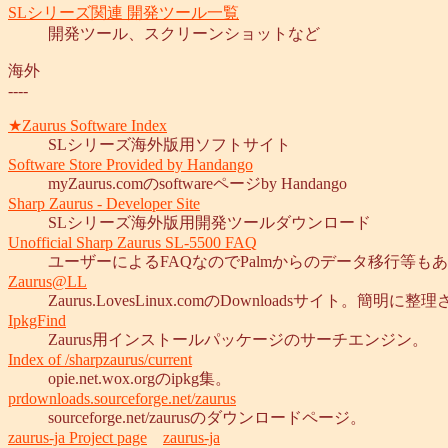
SLシリーズ関連 開発ツール一覧
開発ツール、スクリーンショットなど
海外
----
★Zaurus Software Index
SLシリーズ海外版用ソフトサイト
Software Store Provided by Handango
myZaurus.comのsoftwareページby Handango
Sharp Zaurus - Developer Site
SLシリーズ海外版用開発ツールダウンロード
Unofficial Sharp Zaurus SL-5500 FAQ
ユーザーによるFAQなのでPalmからのデータ移行等もあります。General,Soft
Zaurus@LL
Zaurus.LovesLinux.comのDownloadsサイト。簡明
IpkgFind
Zaurus用インストールパッケージのサーチエンジン。
Index of /sharpzaurus/current
opie.net.wox.orgのipkg集。
prdownloads.sourceforge.net/zaurus
sourceforge.net/zaurusのダウンロードページ。
zaurus-ja Project page
zaurus-ja