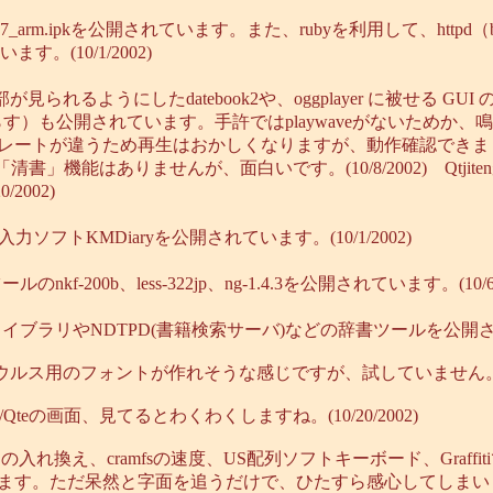
.6.7_arm.ipkを公開されています。また、rubyを利用して、httpd（bo
。(10/1/2002)
予定の一部が見られるようにしたdatebook2や、oggplayer に被せる GUI の
a300.wavを鳴らす）も公開されています。手許ではplaywaveがないためか、鳴ら
レートが違うため再生はおかしくなりますが、動作確認できました。(1
書」機能はありませんが、面白いです。(10/8/2002) Qtj
002)
入力ソフトKMDiaryを公開されています。(10/1/2002)
f-200b、less-322jp、ng-1.4.3を公開されています。(10/6
イブラリやNDTPD(書籍検索サーバ)などの辞書ツールを公開されて
TTFからSLザウルス用のフォントが作れそうな感じですが、試していません。(1
eの画面、見てるとわくわくしますね。(10/20/2002)
の入れ換え、cramfsの速度、US配列ソフトキーボード、Graffit
す。ただ呆然と字面を追うだけで、ひたすら感心してしまいます。(