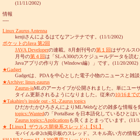
(11/11/2002)
情報
----
Linux Zaurus Antenna
kenjiさんによるはてなアンテナです。(11/1/2002)
ポケットのJava 第2回
JAVA Developer
の連載。8月創刊号の
第１回
はザウルスOS
月号の
第４回
は「SL-A300のスケジュールデータを読む」です
Javaアプリの作り方（Windows編）」です。(11/20/2002)
★Gadget
Gadgetは、PDAを中心とした電子小物のニュースと雑談サイ
★Archive: linux-zaurus
Zaurus-ja
MLのアーカイブが公開されました。単にユーザーの
タイム更新されるようになりました。従来の
10/16ま
★Takahiro's inside out - SL-Zaurus topics
ひだかたかひろさんによりML/Webなどの雑多な情
topics::Wanted
の「PortaBase を日本語化してい
Zaurus topics::Applications
も良くまとまっています。(11/1/2
★【Linux】ザウルス開発系スレッド-1【SL】
モバイル＠2ch掲示板のスレッド。スキル高い方の情報
SHARP Zaurus SL-A300専用スレッド(1)