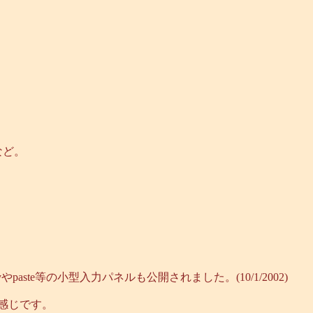
モなど。
pyやpaste等の小型入力パネルも公開されました。(10/1/2002)
感じです。