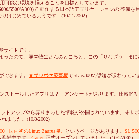
00)で 日本語 の利用可能な環境を揃えることを目標としています。
SL-5000/5500/A300)で 動作する日本語アプリケーションの
りはじめているようです。(10/21/2002)
ク情報サイトです。
てしまったので、塚本牧生さんのところと、この「りなざう ま
とができます。
★ザウポケ慶事板
でSL-A300の話題が賑わってい
00にインストールしたアプリは？」アンケートがあります。比較
で、セットアップやら弄りまわした情報が公開されています。未サポート
れました。(10/8/2002)
300 - 国内初のLinux Zaurus機。
というページがあります。
SL-
も準備中です。
Gadget
正式オープンしていました。(10/1/2002)